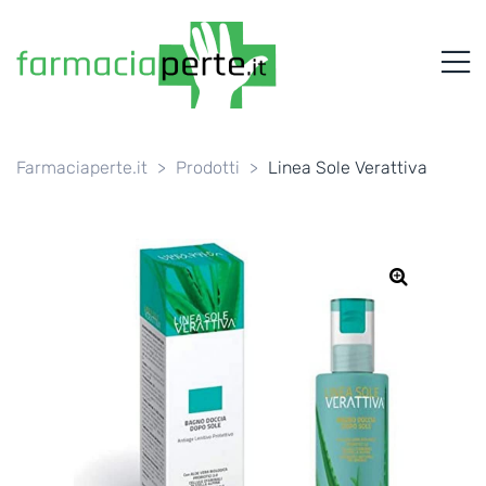
FARMACIAPERTE.IT
M
La
Persona
al
Centro
dei
Farmaciaperte.it
>
Prodotti
>
Linea Sole Verattiva
Servizi
tutelando
la
Salute
🔍