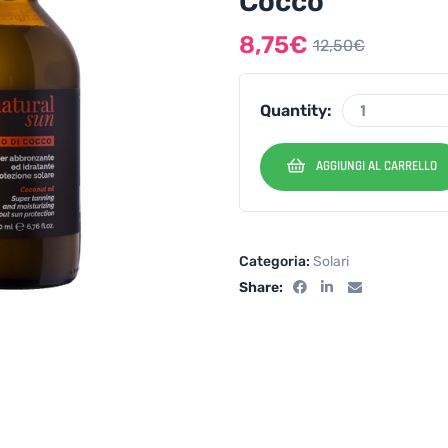
Cocco
8,75
€
12,50
€
Quantity:
AGGIUNGI AL CARRELLO
Categoria:
Solari
Share: