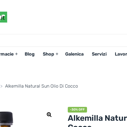
FARMACIAPERTE.IT
La
Persona
al
Centro
dei
rmacie
Blog
Shop
Galenica
Servizi
Lavor
Servizi
tutelando
la
Salute
>
Alkemilla Natural Sun Olio Di Cocco
-30% OFF
Alkemilla Natur
🔍