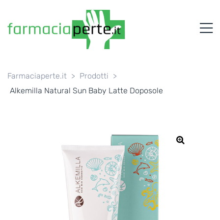
FARMACIAPERTE.IT
M
La
Persona
al
Centro
dei
Farmaciaperte.it
>
Prodotti
>
Servizi
Alkemilla Natural Sun Baby Latte Doposole
tutelando
la
Salute
🔍