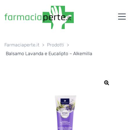
FARMACIAPERTE.IT
M
La
Persona
al
Centro
dei
Farmaciaperte.it
>
Prodotti
>
Servizi
Balsamo Lavanda e Eucalipto – Alkemilla
tutelando
la
Salute
🔍