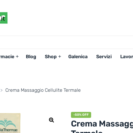
FARMACIAPERTE.IT
La
Persona
al
Centro
dei
rmacie
Blog
Shop
Galenica
Servizi
Lavor
Servizi
tutelando
la
Salute
>
Crema Massaggio Cellulite Termale
-50% OFF
Crema Massaggi
🔍