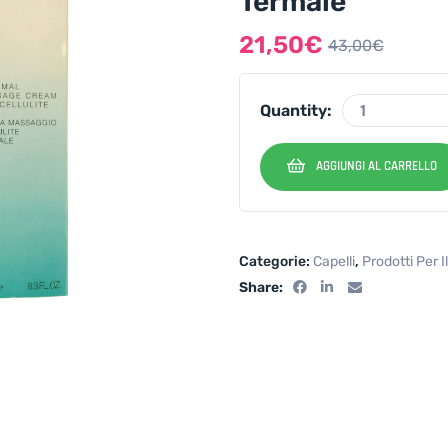
Termale
21,50
€
43,00
€
Quantity:
AGGIUNGI AL CARRELLO
Categorie:
Capelli
,
Prodotti Per I
Share: