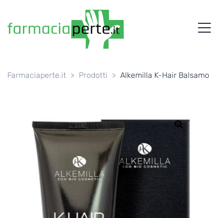
FARMACIAPERTE.IT
M
La
Persona
al
Centro
dei
Farmaciaperte.it
>
Prodotti
>
Alkemilla K-Hair Balsamo
Servizi
tutelando
la
Salute
🔍