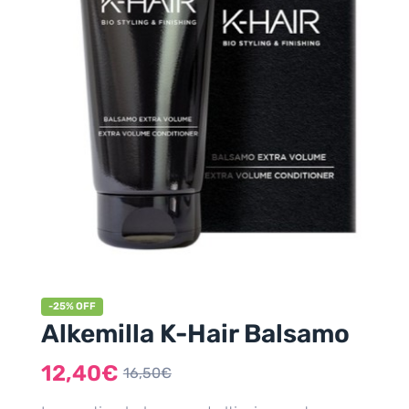
-25% OFF
Alkemilla K-Hair Balsamo
12,40
€
16,50
€