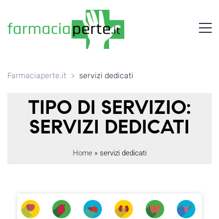
FARMACIAPERTE.IT
M
La
Persona
al
Centro
dei
Farmaciaperte.it
>
servizi dedicati
Servizi
tutelando
TIPO DI SERVIZIO:
la
Salute
SERVIZI DEDICATI
Home
»
servizi dedicati