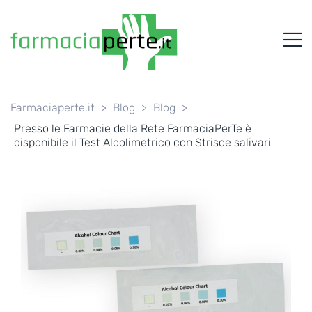
FARMACIAPERTE.IT
M
La
Persona
al
Centro
dei
Farmaciaperte.it
>
Blog
>
Blog
>
Servizi
Presso le Farmacie della Rete FarmaciaPerTe è
tutelando
disponibile il Test Alcolimetrico con Strisce salivari
la
Salute