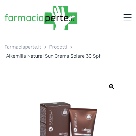
FARMACIAPERTE.IT
M
La
Persona
al
Centro
dei
Farmaciaperte.it
>
Prodotti
>
Servizi
Alkemilla Natural Sun Crema Solare 30 Spf
tutelando
la
Salute
🔍