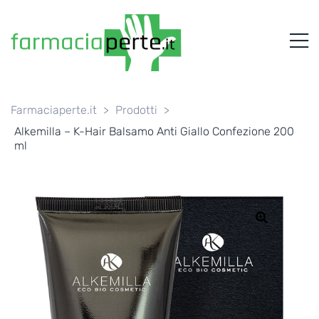
FARMACIAPERTE.IT
M
La
Persona
al
Centro
dei
Farmaciaperte.it
>
Prodotti
>
Servizi
Alkemilla – K-Hair Balsamo Anti Giallo Confezione 200
tutelando
ml
la
Salute
🔍