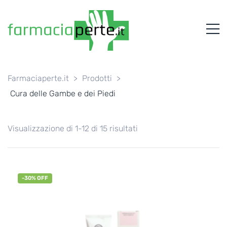
FARMACIAPERTE.IT
M
La
Persona
al
Centro
dei
Farmaciaperte.it
>
Prodotti
>
Servizi
Cura delle Gambe e dei Piedi
tutelando
la
Salute
Visualizzazione di 1-12 di 15 risultati
-30% OFF