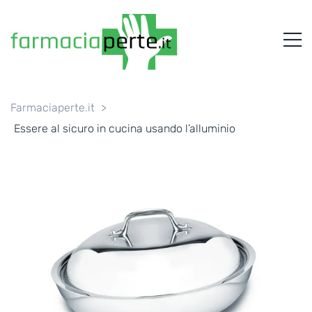
FARMACIAPERTE.IT
M
La
Persona
al
Centro
dei
Farmaciaperte.it
>
Servizi
Essere al sicuro in cucina usando l’alluminio
tutelando
la
Salute