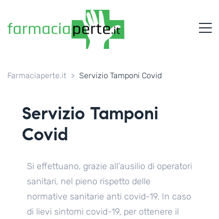
FARMACIAPERTE.IT
M
La
Persona
al
Centro
dei
Farmaciaperte.it
>
Servizio Tamponi Covid
Servizi
tutelando
la
Servizio Tamponi
Salute
Covid
Si effettuano, grazie all’ausilio di operatori
sanitari, nel pieno rispetto delle
normative sanitarie anti covid-19. In caso
di lievi sintomi covid-19, per ottenere il