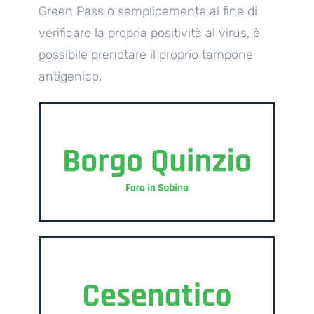
Green Pass o semplicemente al fine di
verificare la propria positività al virus, è
possibile prenotare il proprio tampone
antigenico.