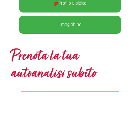
Profilo Lipidico
Emoglobina
Prenota la tua
autoanalisi subito