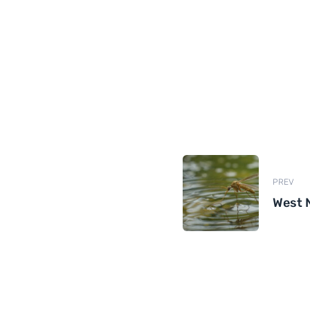
PREV
West N