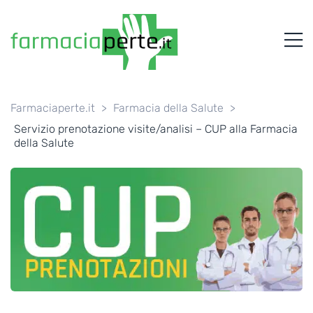
FARMACIAPERTE.IT
M
La
Persona
al
Centro
dei
Farmaciaperte.it
>
Farmacia della Salute
>
Servizi
Servizio prenotazione visite/analisi – CUP alla Farmacia
tutelando
della Salute
la
Salute