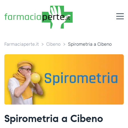
FARMACIAPERTE.IT
M
La
Persona
al
Centro
dei
Farmaciaperte.it
>
Cibeno
>
Spirometria a Cibeno
Servizi
tutelando
la
Salute
Spirometria a Cibeno