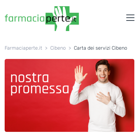
FARMACIAPERTE.IT
M
La
Persona
al
Centro
dei
Farmaciaperte.it
>
Cibeno
>
Carta dei servizi Cibeno
Servizi
tutelando
la
Salute