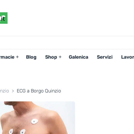
FARMACIAPERTE.IT
La
Persona
al
Centro
dei
rmacie
Blog
Shop
Galenica
Servizi
Lavor
Servizi
tutelando
la
Salute
nzio
>
ECG a Borgo Quinzio