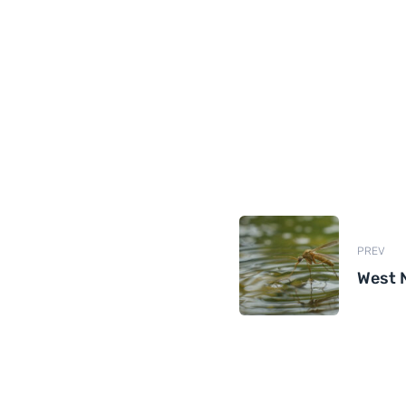
PREV
West N