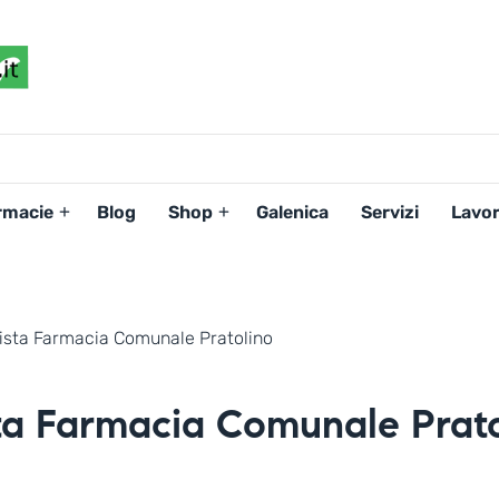
FARMACIAPERTE.IT
La
Persona
al
Centro
dei
rmacie
Blog
Shop
Galenica
Servizi
Lavor
Servizi
tutelando
la
Salute
nista Farmacia Comunale Pratolino
sta Farmacia Comunale Prat