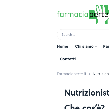
Home
Chi siamo
Fa
Contatti
Farmaciaperte.it
>
Nutrizio
Nutrizioni
Che cos’è?