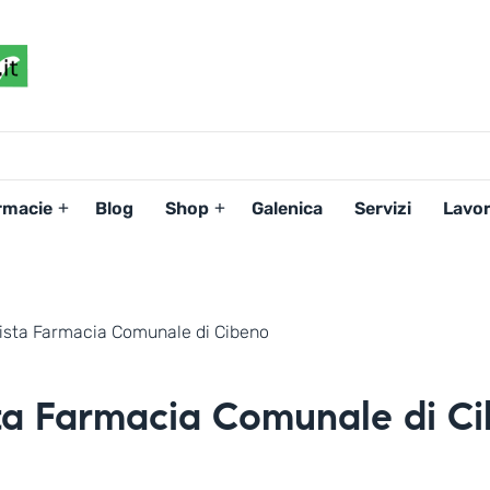
FARMACIAPERTE.IT
La
Persona
al
Centro
dei
rmacie
Blog
Shop
Galenica
Servizi
Lavor
Servizi
tutelando
la
Salute
nista Farmacia Comunale di Cibeno
sta Farmacia Comunale di C