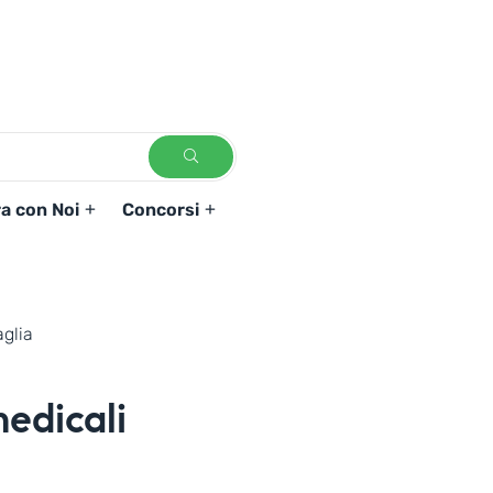
a con Noi
Concorsi
glia
edicali