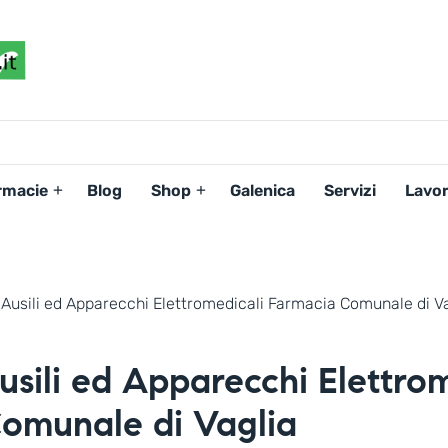
FARMACIAPERTE.IT
La
Persona
al
Centro
dei
rmacie
Blog
Shop
Galenica
Servizi
Lavor
Servizi
tutelando
la
Salute
Ausili ed Apparecchi Elettromedicali Farmacia Comunale di Va
sili ed Apparecchi Elettrom
omunale di Vaglia