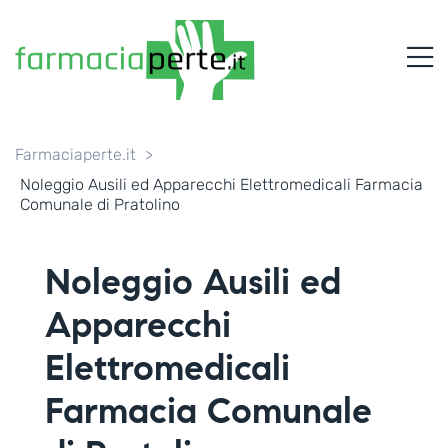
FARMACIAPERTE.IT
M
La
Persona
al
Centro
dei
Farmaciaperte.it
>
Servizi
Noleggio Ausili ed Apparecchi Elettromedicali Farmacia
tutelando
Comunale di Pratolino
la
Salute
Noleggio Ausili ed
Apparecchi
Elettromedicali
Farmacia Comunale