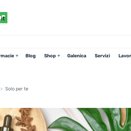
FARMACIAPERTE.IT
La
Persona
al
Centro
dei
rmacie
Blog
Shop
Galenica
Servizi
Lavor
Servizi
tutelando
la
Salute
>
Solo per te