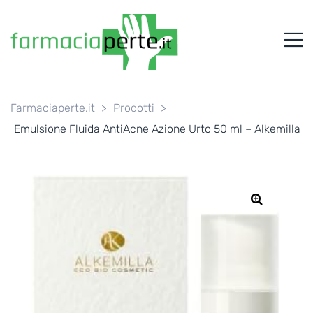
FARMACIAPERTE.IT
M
La
Persona
al
Centro
dei
Farmaciaperte.it
>
Prodotti
>
Servizi
Emulsione Fluida AntiAcne Azione Urto 50 ml – Alkemilla
tutelando
la
Salute
🔍