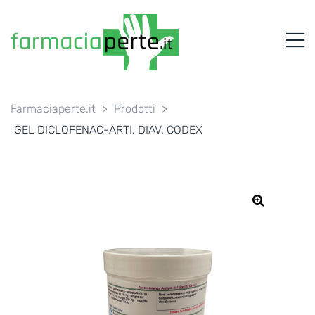
FARMACIAPERTE.IT
M
La
Persona
al
Centro
dei
Farmaciaperte.it
>
Prodotti
>
Servizi
GEL DICLOFENAC-ARTI. DIAV. CODEX
tutelando
la
Salute
🔍