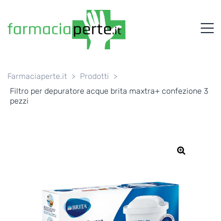
FARMACIAPERTE.IT
M
La
Persona
al
Centro
dei
Farmaciaperte.it
>
Prodotti
>
Servizi
Filtro per depuratore acque brita maxtra+ confezione 3
tutelando
pezzi
la
Salute
🔍