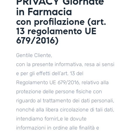
PRIVACY Giornate
in Farmacia
con profilazione (art.
13 regolamento UE
679/2016)
Gentile Cliente,
con la presente informativa, resa ai sensi
e per gli effetti dell’art. 13 del
Regolamento UE 679/2016, relativo alla
protezione delle persone fisiche con
riguardo al trattamento dei dati personali,
nonché alla libera circolazione di tali dati,
intendiamo fornirLe le dovute
informazioni in ordine alle finalità e