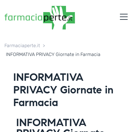
FARMACIAPERTE.IT
M
La
Persona
al
Centro
dei
Farmaciaperte.it
>
Servizi
INFORMATIVA PRIVACY Giornate in Farmacia
tutelando
la
Salute
INFORMATIVA
PRIVACY Giornate in
Farmacia
INFORMATIVA