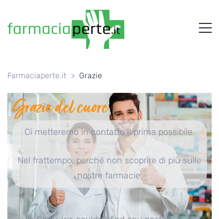
FARMACIAPERTE.IT
M
La
Persona
al
Centro
dei
Farmaciaperte.it
>
Grazie
Servizi
tutelando
Grazie del cuore
la
Salute
Ci metteremo in contatto il prima possibile.
Nel frattempo, perché non scoprire di più sulle
nostre farmacie.