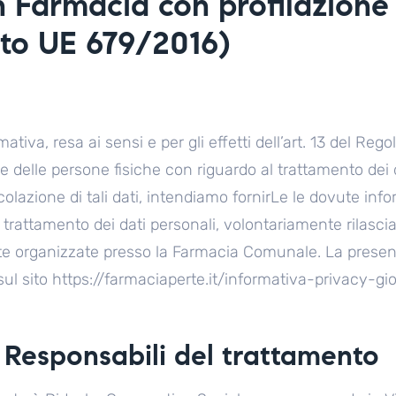
n Farmacia con profilazione 
to UE 679/2016)
ativa, resa ai sensi e per gli effetti dell’art. 13 del R
ne delle persone fisiche con riguardo al trattamento dei 
colazione di tali dati, intendiamo fornirLe le dovute info
l trattamento dei dati personali, volontariamente rilasci
ate organizzate presso la Farmacia Comunale. La presen
ul sito https://farmaciaperte.it/informativa-privacy-g
e Responsabili del trattamento