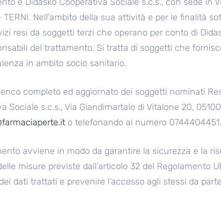
mento è Didasko Cooperativa Sociale s.c.s., con sede in V
TERNI. Nell’ambito della sua attività e per le finalità s
rvizi resi da soggetti terzi che operano per conto di Did
onsabili del trattamento. Si tratta di soggetti che fornis
ulenza in ambito socio sanitario.
elenco completo ed aggiornato dei soggetti nominati Re
 Sociale s.c.s., Via Giandimartalo di Vitalone 20, 05100
farmaciaperte.it
o telefonando al numero 0744404451
mento avviene in modo da garantire la sicurezza e la ris
elle misure previste dall’articolo 32 del Regolamento UE
dei dati trattati e prevenire l’accesso agli stessi da part