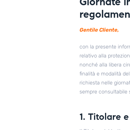
Giornate i
regolamen
Gentile Cliente,
con la presente inform
relativo alla protezio
nonché alla libera cir
finalità e modalità de
richiesta nelle giorn
sempre consultabile s
1. Titolare 