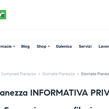
FARMACIAPERTE.IT
La
Persona
al
Centro
dei
rmacie
Blog
Shop
Galenica
Servizi
Lavor
Servizi
tutelando
la
Salute
 Comunale Pianezza
>
Giornate Pianezza
>
Giornate Piane
Pianezza INFORMATIVA PRI