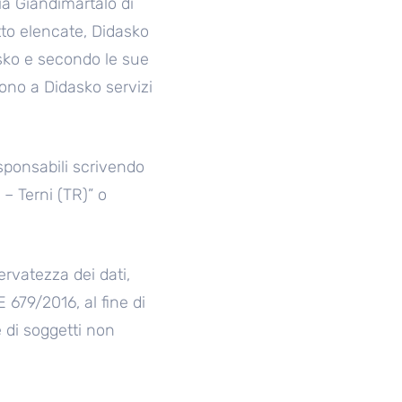
ia Giandimartalo di
otto elencate, Didasko
asko e secondo le sue
cono a Didasko servizi
sponsabili scrivendo
 – Terni (TR)” o
.
ervatezza dei dati,
 679/2016, al fine di
e di soggetti non