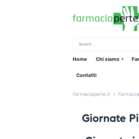
Home
Chi siamo
Fa
Contatti
Farmaciaperte.it
>
Farmacia
Giornate 