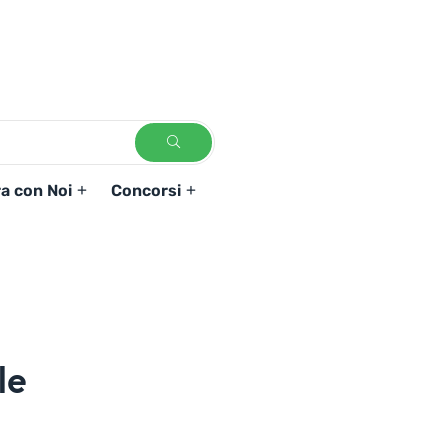
a con Noi
Concorsi
le