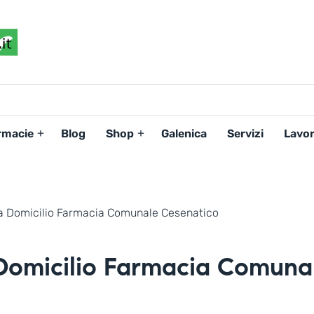
FARMACIAPERTE.IT
La
Persona
al
Centro
dei
rmacie
Blog
Shop
Galenica
Servizi
Lavor
Servizi
tutelando
la
Salute
a Domicilio Farmacia Comunale Cesenatico
Domicilio Farmacia Comuna