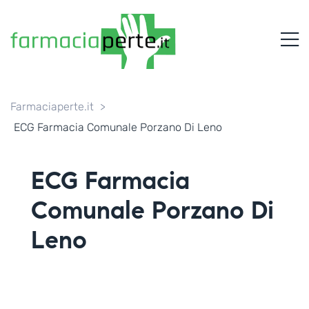
FARMACIAPERTE.IT
M
La
Persona
al
Centro
dei
Farmaciaperte.it
>
Servizi
ECG Farmacia Comunale Porzano Di Leno
tutelando
la
Salute
ECG Farmacia
Comunale Porzano Di
Leno