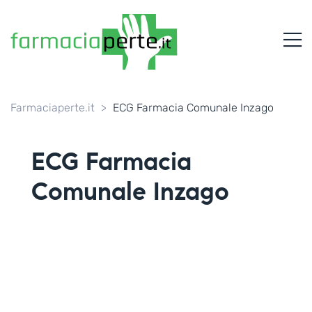
FARMACIAPERTE.IT
M
La
Persona
al
Centro
dei
Farmaciaperte.it
>
ECG Farmacia Comunale Inzago
Servizi
tutelando
la
ECG Farmacia
Salute
Comunale Inzago