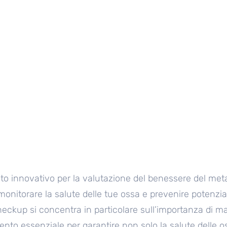
o innovativo per la valutazione del benessere del met
monitorare la salute delle tue ossa e prevenire potenzial
checkup si concentra in particolare sull’importanza di man
ento essenziale per garantire non solo la salute delle o