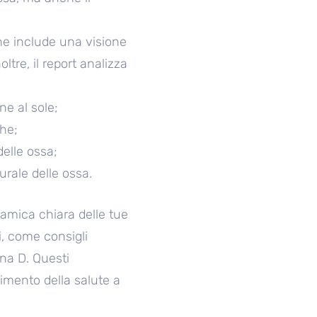
che include una visione
tre, il report analizza
ne al sole;
che;
delle ossa;
urale delle ossa.
mica chiara delle tue
ti, come consigli
ina D. Questi
nimento della salute a