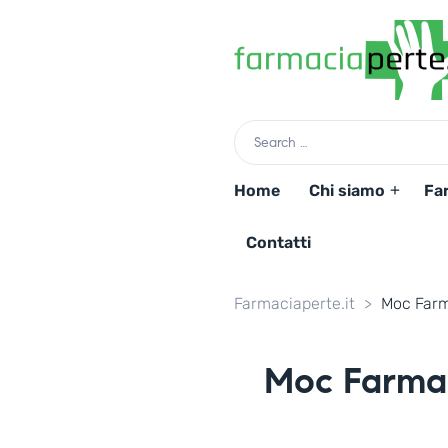
Home
Chi siamo
Fa
Contatti
Farmaciaperte.it
>
Moc Farm
Moc Farmac