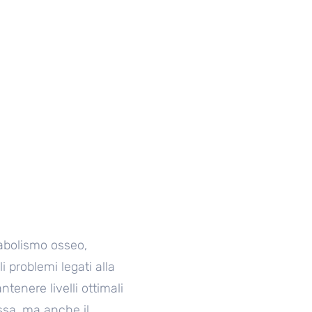
abolismo osseo,
i problemi legati alla
tenere livelli ottimali
ssa, ma anche il