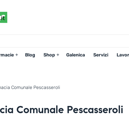
FARMACIAPERTE.IT
La
Persona
al
Centro
dei
rmacie
Blog
Shop
Galenica
Servizi
Lavor
Servizi
tutelando
la
Salute
acia Comunale Pescasseroli
ia Comunale Pescasseroli