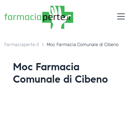
FARMACIAPERTE.IT
M
La
Persona
al
Centro
dei
Farmaciaperte.it
>
Moc Farmacia Comunale di Cibeno
Servizi
tutelando
la
Moc Farmacia
Salute
Comunale di Cibeno