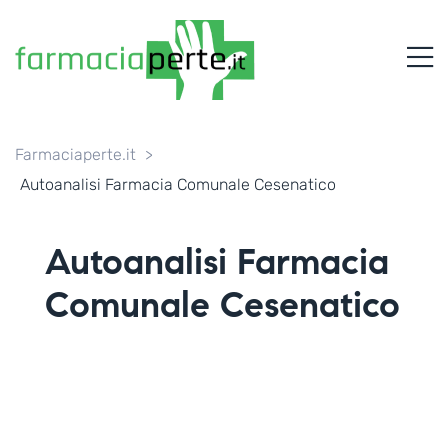
FARMACIAPERTE.IT
M
La
Persona
al
Centro
dei
Farmaciaperte.it
>
Servizi
Autoanalisi Farmacia Comunale Cesenatico
tutelando
la
Salute
Autoanalisi Farmacia
Comunale Cesenatico